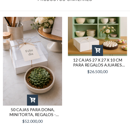
12 CAJAS 27 X 27 X 10 CM
PARA REGALOS AJUARES
DESAYUNOS TV53 BLANCAS
$26.500,00
50 CAJAS PARA DONA,
MINITORTA, REGALOS -
TF64 BLANCAS
$52.000,00