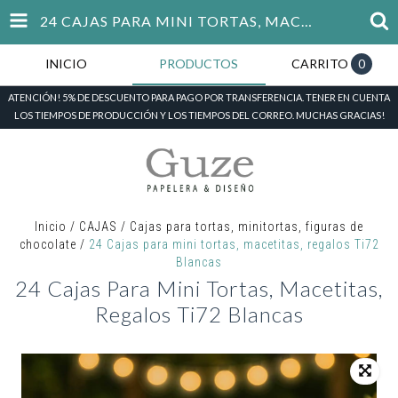
24 CAJAS PARA MINI TORTAS, MACETITAS, REGALOS TI72 BLANCAS
INICIO
PRODUCTOS
CARRITO
0
ATENCIÓN! 5% DE DESCUENTO PARA PAGO POR TRANSFERENCIA. TENER EN CUENTA
LOS TIEMPOS DE PRODUCCIÓN Y LOS TIEMPOS DEL CORREO. MUCHAS GRACIAS!
Inicio
/
CAJAS
/
Cajas para tortas, minitortas, figuras de
chocolate
/
24 Cajas para mini tortas, macetitas, regalos Ti72
Blancas
24 Cajas Para Mini Tortas, Macetitas,
Regalos Ti72 Blancas