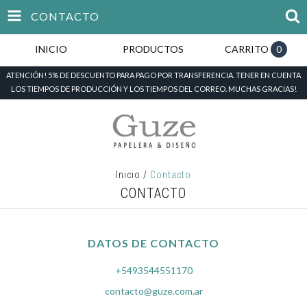
CONTACTO
INICIO
PRODUCTOS
CARRITO
0
ATENCIÓN! 5% DE DESCUENTO PARA PAGO POR TRANSFERENCIA. TENER EN CUENTA
LOS TIEMPOS DE PRODUCCIÓN Y LOS TIEMPOS DEL CORREO. MUCHAS GRACIAS!
Inicio
/
Contacto
CONTACTO
DATOS DE CONTACTO
+5493544551170
contacto@guze.com.ar